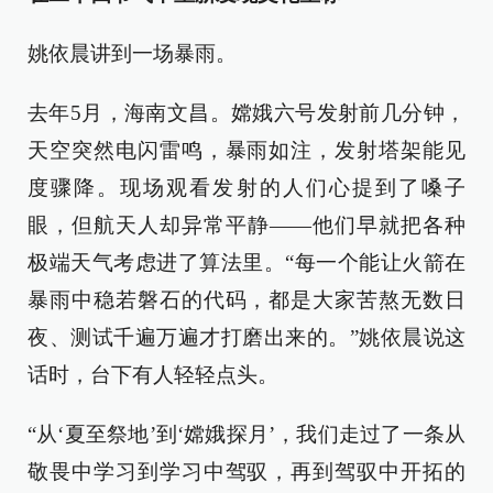
姚依晨讲到一场暴雨。
去年5月，海南文昌。嫦娥六号发射前几分钟，
天空突然电闪雷鸣，暴雨如注，发射塔架能见
度骤降。现场观看发射的人们心提到了嗓子
眼，但航天人却异常平静——他们早就把各种
极端天气考虑进了算法里。“每一个能让火箭在
暴雨中稳若磐石的代码，都是大家苦熬无数日
夜、测试千遍万遍才打磨出来的。”姚依晨说这
话时，台下有人轻轻点头。
“从‘夏至祭地’到‘嫦娥探月’，我们走过了一条从
敬畏中学习到学习中驾驭，再到驾驭中开拓的