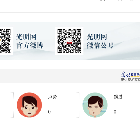
点赞
飘过
0
0