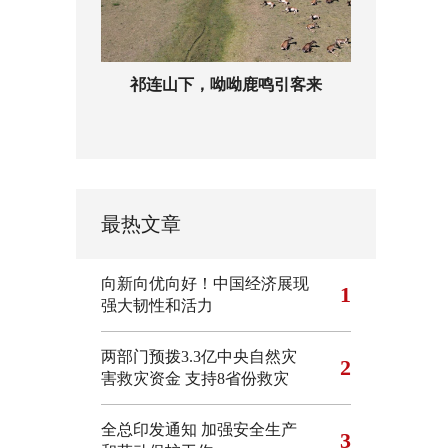
祁连山下，呦呦鹿鸣引客来
最热文章
向新向优向好！中国经济展现
1
强大韧性和活力
两部门预拨3.3亿中央自然灾
2
害救灾资金 支持8省份救灾
全总印发通知 加强安全生产
3