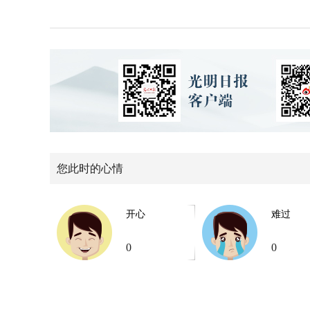
您此时的心情
开心
难过
0
0