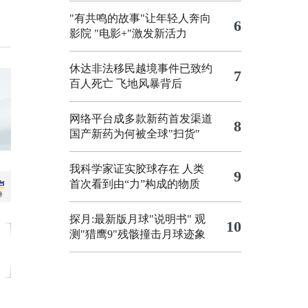
"有共鸣的故事"让年轻人奔向
6
影院
"电影+"激发新活力
休达非法移民越境事件已致约
7
百人死亡
飞地风暴背后
网络平台成多款新药首发渠道
8
国产新药为何被全球"扫货"
我科学家证实胶球存在 人类
9
首次看到由“力”构成的物质
探月:最新版月球"说明书"
观
10
测"猎鹰9"残骸撞击月球迹象