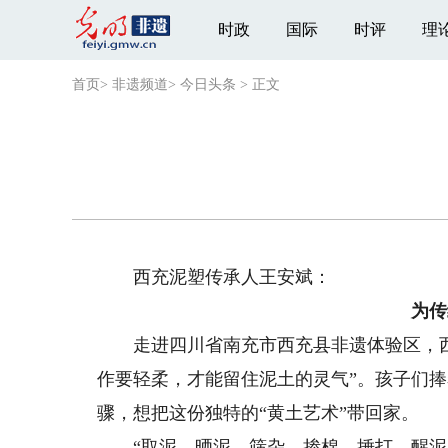
时政
国际
时评
理
首页
>
非遗频道
>
今日头条
>
正文
西充泥塑传承人王安斌：
为传
走进四川省南充市西充县非遗体验区，西
作要轻柔，才能留住泥土的灵气”。孩子们
骤，想把这份独特的“黄土艺术”带回家。
“取泥、晒泥、筛杂、掺棉、捶打、醒泥…