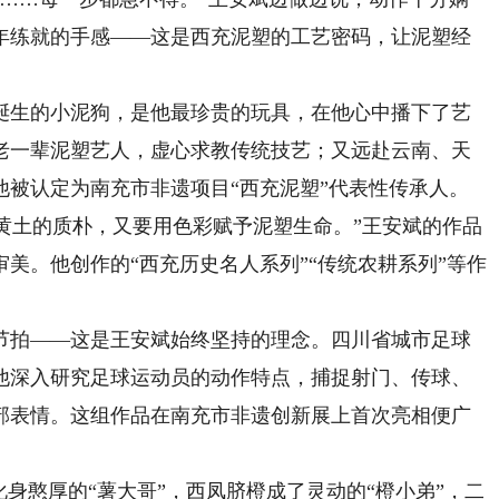
年练就的手感——这是西充泥塑的工艺密码，让泥塑经
生的小泥狗，是他最珍贵的玩具，在他心中播下了艺
老一辈泥塑艺人，虚心求教传统技艺；又远赴云南、天
，他被认定为南充市非遗项目“西充泥塑”代表性传承人。
黄土的质朴，又要用色彩赋予泥塑生命。”王安斌的作品
美。他创作的“西充历史名人系列”“传统农耕系列”等作
拍——这是王安斌始终坚持的理念。四川省城市足球
他深入研究足球运动员的动作特点，捕捉射门、传球、
部表情。这组作品在南充市非遗创新展上首次亮相便广
憨厚的“薯大哥”，西凤脐橙成了灵动的“橙小弟”，二