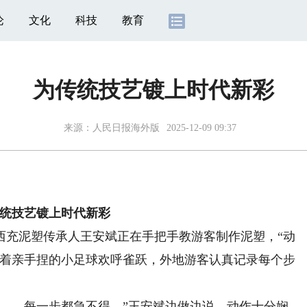
论
文化
科技
教育
为传统技艺镀上时代新彩
来源：
人民日报海外版
2025-12-09 09:37
统技艺镀上时代新彩
充泥塑传承人王安斌正在手把手教游客制作泥塑，“动
捧着亲手捏的小足球欢呼雀跃，外地游客认真记录每个步
…每一步都急不得。”王安斌边做边说，动作十分娴