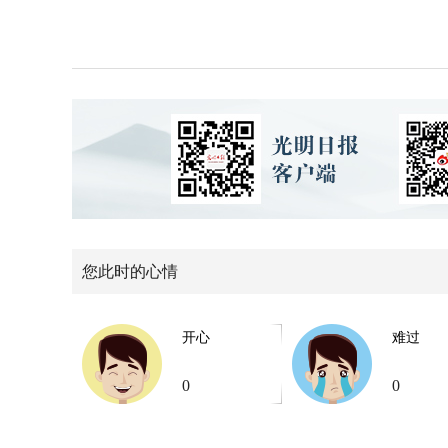
您此时的心情
开心
难过
0
0