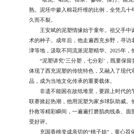
熟。泥坯中掺入棉花纤维的比例，全凭几十
久而不裂。
王安斌的泥塑情缘始于童年。祖父手中诞
术的种子。成年后，他走遍西充乡野，寻访
津等地，汲取不同流派泥塑精华。2025年
“泥塑讲究‘三分塑，七分彩’，既要保留
体现了西充泥塑的传统特色，又融入了现代审
品，成为当地文化传承的重要载体。
非遗不能困在故纸堆里，要跟上时代的节
联赛掀起热潮，他用泥塑为家乡球队助威。
扑救等精彩瞬间，一遍遍打磨肌肉线条、面
受好评。
充国香桃变成亲切的“桃子姐”，黄心苕化身