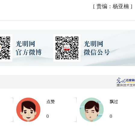
[
责编：杨亚楠
]
点赞
飘过
0
0