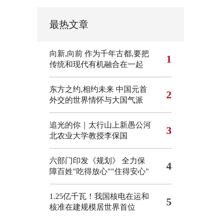
最热文章
向新,向前
作为千年古都,要把
1
传统和现代有机融合在一起
东方之约,相约未来 中国元首
2
外交的世界情怀与大国气派
追光的你｜太行山上新愚公河
3
北农业大学教授李保国
六部门印发《规划》 全力保
4
障百姓"吃得放心""住得安心"
1.25亿千瓦！我国核电在运和
5
核准在建规模居世界首位