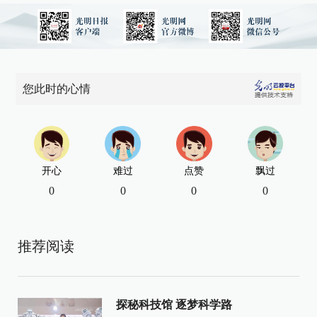
您此时的心情
开心
难过
点赞
飘过
0
0
0
0
推荐阅读
探秘科技馆 逐梦科学路