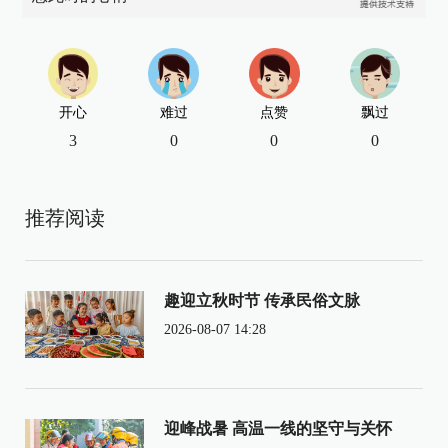
开心
难过
点赞
飘过
3
0
0
0
推荐阅读
趣迎立秋时节 传承民俗文脉
2026-08-07 14:28
迎峰战暑 高温一线的坚守与关怀