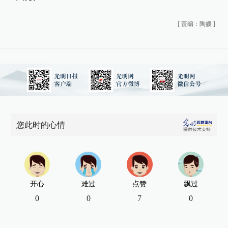
[
责编：陶媛
]
您此时的心情
开心
难过
点赞
飘过
0
0
7
0