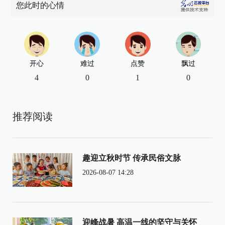
您此时的心情
开心
难过
点赞
飘过
4
0
1
0
推荐阅读
趣迎立秋时节 传承民俗文脉
2026-08-07 14:28
迎峰战暑 高温一线的坚守与关怀