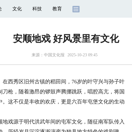
论
文化
科技
教育
安顺地戏 好风景里有文化
来源：
中国文化报
2025-10-23 09:45
西秀区旧州古镇的稻田间，76岁的叶守兴与孙子叶
制刀枪，随着激昂的锣鼓声腾挪跳跃，唱腔高亢，将国
中。这不仅是丰收的欢庆，更是六百年屯堡文化的生动
地戏源于明代洪武年间的屯军文化，随征南军队传入
动，历经岁月沉淀逐渐演变为独具地方特色的戏剧瑰