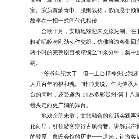
宝。演员首蒙青巾、腰围战裙，假面悬于额
故事在一招一式间代代相传。
金秋十月，安顺地戏迎来文旅热潮。在旧
粗犷唱腔与刚劲动作交织，仿佛将游客带回
两小时的完整剧目被精编至20余分钟，集
纳。
“爷爷年纪大了，但一上台精神头比我还
人几百年的根和魂。”叶帅虎说。作为传承
台的同时，还受邀为“2025多彩贵州·第十
镜头走向更广阔的舞台。
地戏余韵未散，文旅融合的创新实践再添热
化向导，引领游客穿行古镇街巷。讲解员声
的醇厚、鲁氏会馆的历史一一道来，让游客从