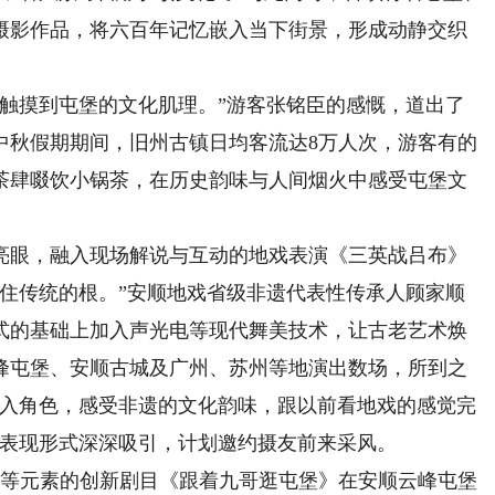
摄影作品，将六百年记忆嵌入当下街景，形成动静交织
摸到屯堡的文化肌理。”游客张铭臣的感慨，道出了
中秋假期期间，旧州古镇日均客流达8万人次，游客有的
茶肆啜饮小锅茶，在历史韵味与人间烟火中感受屯堡文
眼，融入现场解说与互动的地戏表演《三英战吕布》
抓住传统的根。”安顺地戏省级非遗代表性传承人顾家顺
式的基础上加入声光电等现代舞美技术，让古老艺术焕
峰屯堡、安顺古城及广州、苏州等地演出数场，所到之
代入角色，感受非遗的文化韵味，跟以前看地戏的感觉完
的表现形式深深吸引，计划邀约摄友前来采风。
等元素的创新剧目《跟着九哥逛屯堡》在安顺云峰屯堡