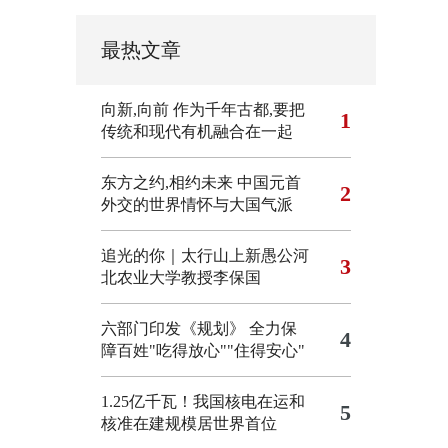
最热文章
向新,向前
作为千年古都,要把
1
传统和现代有机融合在一起
东方之约,相约未来 中国元首
2
外交的世界情怀与大国气派
追光的你｜太行山上新愚公河
3
北农业大学教授李保国
六部门印发《规划》 全力保
4
障百姓"吃得放心""住得安心"
1.25亿千瓦！我国核电在运和
5
核准在建规模居世界首位