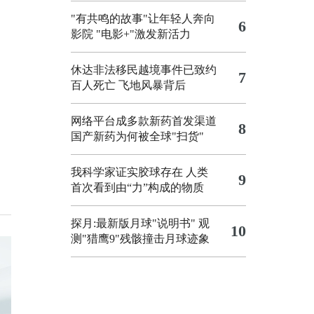
"有共鸣的故事"让年轻人奔向
6
影院
"电影+"激发新活力
休达非法移民越境事件已致约
7
百人死亡
飞地风暴背后
网络平台成多款新药首发渠道
8
国产新药为何被全球"扫货"
我科学家证实胶球存在 人类
9
首次看到由“力”构成的物质
探月:最新版月球"说明书"
观
10
测"猎鹰9"残骸撞击月球迹象