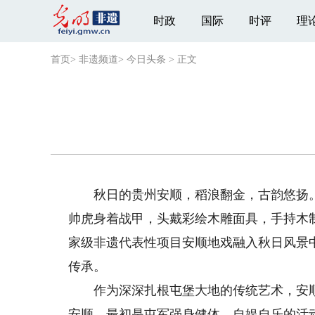
时政
国际
时评
理
首页
>
非遗频道
>
今日头条
>
正文
秋日的贵州安顺，稻浪翻金，古韵悠扬。在
帅虎身着战甲，头戴彩绘木雕面具，手持木
家级非遗代表性项目安顺地戏融入秋日风景
传承。
作为深深扎根屯堡大地的传统艺术，安顺
安顺，最初是屯军强身健体、自娱自乐的活