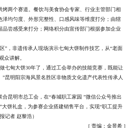
烤两个赛道。餐饮与美食协会专家、行业主管部门相
色泽均匀度、外形完整性、口感风味等维度打分；由辖
据品尝感受来打分；网络积分由宣传部门根据参加企业
”，非遗传承人现场演示七甸大饼制作技艺，从“老面
和观众讲解。
七甸大饼30年了，通过工会举办的技能竞赛，既能让
。”昆明阳宗海风景名胜区非物质文化遗产代表性传承人
。
昆明市总工会，在“春城职工家园 ”微信公众号推出
”大饼礼盒，为参赛企业搭建销售平台，实现“职工提升
报记者 赵黎浩）
[
责编：金昱希
]