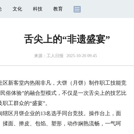
论
文化
科技
教育
舌尖上的“非遗盛宴”
来源：
工人日报
2025-10-20 09:45
区新客堂内热闹非凡，大饼（月饼）制作职工技能竞
+民俗体验”的融合型模式，不仅是一次舌尖上的技艺比
职工群众的“盛宴”。
区月饼企业的13名选手同台竞技。操作台上，面
、揉面、擀皮、包馅、塑形，动作娴熟流畅，一气呵