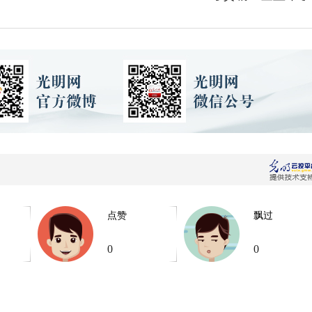
点赞
飘过
0
0