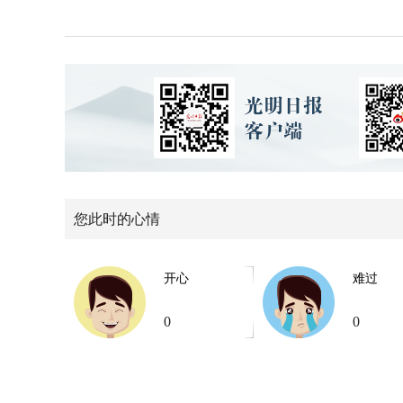
您此时的心情
开心
难过
0
0