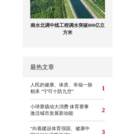
南水北调中线工程调水突破800亿立
方米
最热文章
人民的健康、体质、幸福一脉
1
相承
“宁可十防九空”
小球赛撬动大消费 体育赛事
2
激活城市发展新动能
“向着建设体育强国、健康中
3