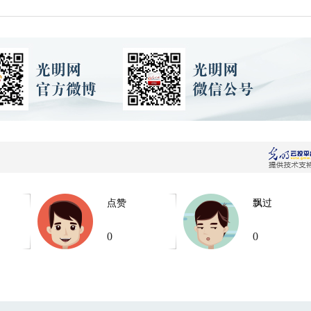
点赞
飘过
0
0