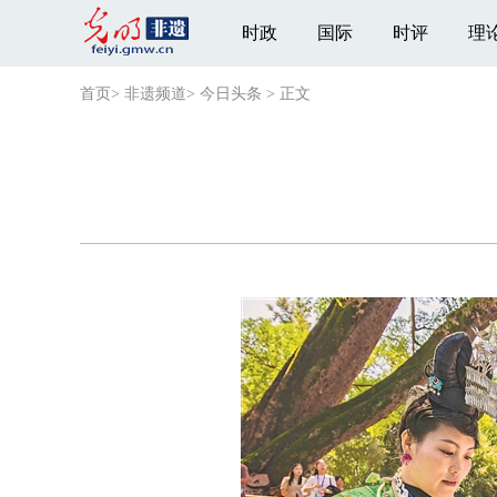
时政
国际
时评
理
首页
>
非遗频道
>
今日头条
>
正文