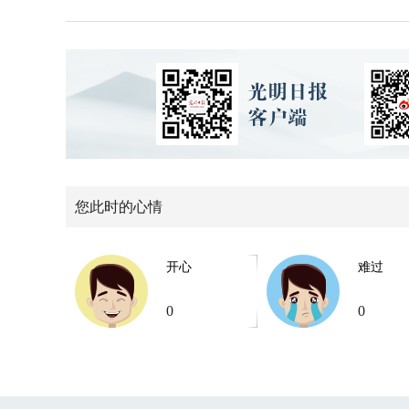
您此时的心情
开心
难过
0
0