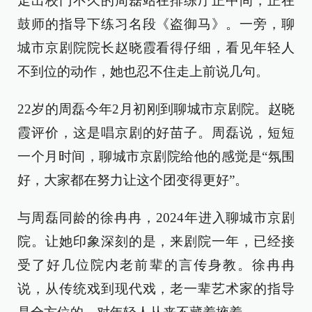
走出校门不久的周磊站在排练厅正中间，正在
鼓师的指导下练习名段《盗御马》。一旁，聊
城市京剧院院长赵晓霞看得仔细，看见年轻人
不到位的动作，她也忍不住走上前说几句。
22岁的周磊今年2月初刚到聊城市京剧院。赵晓
霞评价，这是唱京剧的好苗子。周磊说，短短
一个月时间，聊城市京剧院给他的感觉是“氛围
好，大家都在努力让这个团变得更好”。
与周磊同龄的徐冉冉，2024年进入聊城市京剧
院。让她印象深刻的是，来剧院一年，已经接
受了好几位院内老前辈的言传身教。徐冉冉
说，从传统戏到现代戏，老一辈艺术家的指导