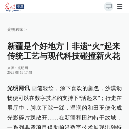
光明独家
>
新疆是个好地方丨非遗“火”起来
传统工艺与现代科技碰撞新火花
来源：
光明网
2025-08-19 17:48
光明网讯
画笔轻绘，涂下喜欢的颜色，沙漠动
物便可以在数字技术的支持下“活起来”；行走在
展厅中，脚底下踩一踩，温润的和田玉便化成
光影碎片飘散开……在新疆和田约特干故城，
一系列非遗项目借助前沿数字技术展现出独特