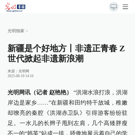
光明独家
>
新疆是个好地方丨非遗正青春 Z
世代掀起非遗新浪潮
来源：
光明网
2025-08-19 14:16
光明网讯（记者 赵艳艳）
“洪湖水浪打浪，洪湖
岸边是家乡……”在新疆和田约特干故城，稚嫩
却嘹亮的秦腔《洪湖赤卫队》引得游客纷纷驻
足。一水儿的长辫子甩到左肩，几个高矮胖瘦
不一的“韩英”站成一排，骄傲地展示着自己的学