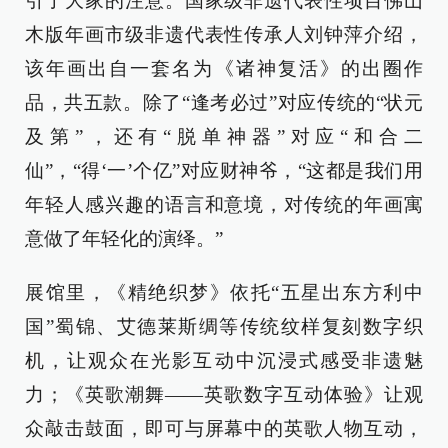
引了大家的注意。国家级非遗代表性项目佛山
木版年画市级非遗代表性传承人刘钟萍介绍，
该年画出自一套名为《诸神复活》的出圈作
品，共五款。除了“逢考必过”对应传统的“状元
及第”，还有“脱单神器”对应“和合二
仙”，“得‘一’个亿”对应财神爷，“这都是我们用
年轻人感兴趣的语言和意境，对传统的年画寓
意做了年轻化的演绎。”
展馆里，《精绝织梦》依托“五星出东方利中
国”蜀锦、艾德莱斯绸等传统纹样复刻数字织
机，让观众在光影互动中沉浸式感受非遗魅
力；《英歌潮舞——英歌数字互动体验》让观
众敲击鼓面，即可与屏幕中的英歌人物互动，