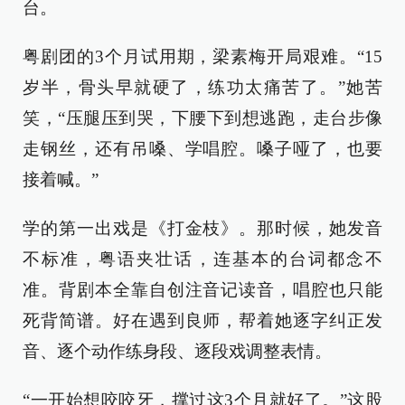
台。
粤剧团的3个月试用期，梁素梅开局艰难。“15
岁半，骨头早就硬了，练功太痛苦了。”她苦
笑，“压腿压到哭，下腰下到想逃跑，走台步像
走钢丝，还有吊嗓、学唱腔。嗓子哑了，也要
接着喊。”
学的第一出戏是《打金枝》。那时候，她发音
不标准，粤语夹壮话，连基本的台词都念不
准。背剧本全靠自创注音记读音，唱腔也只能
死背简谱。好在遇到良师，帮着她逐字纠正发
音、逐个动作练身段、逐段戏调整表情。
“一开始想咬咬牙，撑过这3个月就好了。”这股