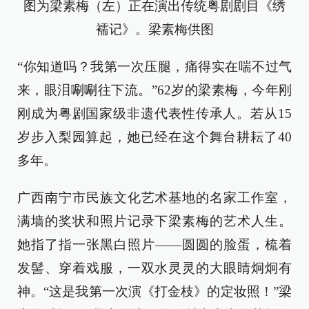
图为梁素梅（左）正在演出传统粤剧剧目《绣
襦记》。梁素梅供图
“你知道吗？我第一次压腿，痛得实在喘不过气
来，眼泪唰唰往下流。”62岁的梁素梅，今年刚
刚成为粤剧国家级非遗代表性传承人。若从15
岁步入梨园算起，她已经在这个舞台耕耘了40
多年。
广西南宁市民族文化艺术基地的名家工作室，
满墙的奖状和照片记录下梁素梅的艺术人生。
她指了指一张黑白照片——圆圆的脸蛋，梳着
发髻、穿着戏服，一双水灵灵的大眼睛炯炯有
神。“这是我第一次演《打金枝》的定妆照！”梁