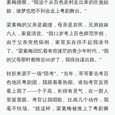
素梅感慨，“我这个从百色农村走出来的壮族姑
娘，做梦也想不到会走上粤剧舞台。”
梁素梅的父亲是裁缝，母亲是农民，兄弟姐妹
六人，家庭清贫。“我12岁考上百色师范学校，
由于父亲突然病倒，家里实在供不起我读书
了。”梁素梅回忆着有些迷茫的青少年时代，“我
的父母那时都将近60岁了，我得自谋出路。”
转折来源于一场“陪考”。“当年，哥哥要去考百
色地区粤剧团，我跟着看热闹。谁知考官反而
看上我了——个子高，长得有灵气，在一群人
里挺显眼。考官让我唱歌、比画几个动作，我
毫不怯场。”就这样，梁素梅被推上了粤剧舞