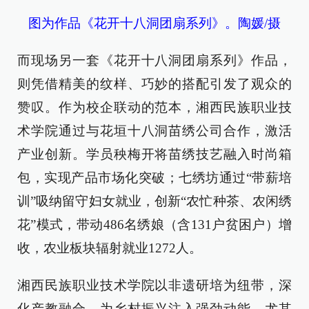
图为作品《花开十八洞团扇系列》。陶媛/摄
而现场另一套《花开十八洞团扇系列》作品，
则凭借精美的纹样、巧妙的搭配引发了观众的
赞叹。作为校企联动的范本，湘西民族职业技
术学院通过与花垣十八洞苗绣公司合作，激活
产业创新。学员秧梅开将苗绣技艺融入时尚箱
包，实现产品市场化突破；七绣坊通过“带薪培
训”吸纳留守妇女就业，创新“农忙种茶、农闲绣
花”模式，带动486名绣娘（含131户贫困户）增
收，农业板块辐射就业1272人。
湘西民族职业技术学院以非遗研培为纽带，深
化产教融合，为乡村振兴注入强劲动能。尤其