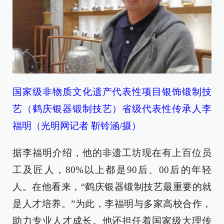
国家级非物质文化遗产代表性项目银饰锻制技
艺（鹤庆银器锻制技艺）省级代表性传承人李
福明（光明网记者 靳铃涵/摄）
据李福明介绍，他的非遗工坊现在有上百位员
工及匠人，80%以上都是90后、00后的年轻
人。在他看来，“鹤庆银器锻制技艺最重要的就
是人才培养。”为此，李福明与多家高校合作，
助力专业人才成长。他还担任着国家级大理传