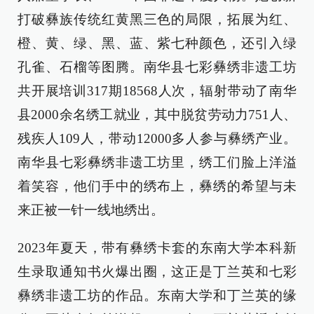
打破彝族传统红黄黑三色的局限，拓展为红、
橙、黄、绿、黑、蓝、紫七种颜色，还引入绿
孔雀、石榴等图腾。南华县七彩彝绣非遗工坊
共开展培训317期18568人次，辐射带动了南华
县2000余名绣工就业，其中脱贫劳动力751人、
残疾人109人，带动12000多人参与彝绣产业。
南华县七彩彝绣非遗工坊里，绣工们脸上洋溢
着笑容，他们手中的绣布上，彝绣的希望与未
来正被一针一线地绣出。
2023年夏天，带有彝绣卡套的东南大学本科新
生录取通知书火爆出圈，这正是丁兰英和七彩
彝绣非遗工坊的作品。东南大学和丁兰英的缘