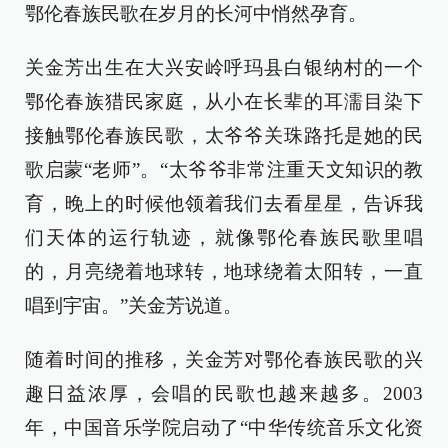
鄂伦春族民歌在岁月的长河中悄然孕育。
关金芳出生在大兴安岭呼玛县白银纳村的一个
鄂伦春族猎民家庭，从小在长辈的耳濡目染下
接触鄂伦春族民歌，太爷爷关珠路托是她的民
歌启蒙“老师”。“太爷爷非常注重天文知识的教
育，晚上的时候他领着我们去看星星，告诉我
们天体的运行轨迹，就像鄂伦春族民歌里唱
的，月亮绕着地球转，地球绕着太阳转，一直
唱到宇宙。”关金芳说道。
随着时间的推移，关金芳对鄂伦春族民歌的兴
趣日益浓厚，会唱的民歌也越来越多。2003
年，中国音乐学院启动了“中华传统音乐文化资