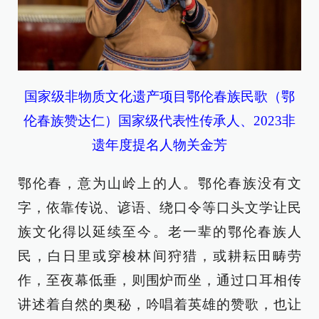
国家级非物质文化遗产项目鄂伦春族民歌（鄂
伦春族赞达仁）国家级代表性传承人、2023非
遗年度提名人物关金芳
鄂伦春，意为山岭上的人。鄂伦春族没有文
字，依靠传说、谚语、绕口令等口头文学让民
族文化得以延续至今。老一辈的鄂伦春族人
民，白日里或穿梭林间狩猎，或耕耘田畴劳
作，至夜幕低垂，则围炉而坐，通过口耳相传
讲述着自然的奥秘，吟唱着英雄的赞歌，也让