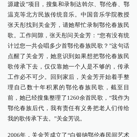
源建设”项目，搜集和录制达斡尔、鄂伦春、鄂
温克等北方民族传统音乐。中国音乐学院教授
张天彤找到关金芳，请她帮忙录制鄂伦春族民
歌。工作间隙，张天彤问关金芳：“您有没有统
计过您一共会唱多少首鄂伦春族民歌？”这句话
点醒了关金芳，她意识到如果想把鄂伦春族民
歌传承下去，仅仅靠她一个人是不够的，传承
工作必不可少。回到家后，关金芳开始着手整
理自己数十年积累的鄂伦春族民歌，截至目
前，她已经搜集整理了1260余首民歌，“我作为
鄂伦春族后代，我有责任有义务把老人们传给
我的歌传承下去。”关金芳说。
2006年，关金芳成立了“白银纳鄂伦春民间艺术