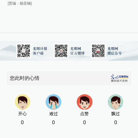
[责编：杨亚楠]
[责
您此时的心情
开心
难过
点赞
飘过
0
0
0
0