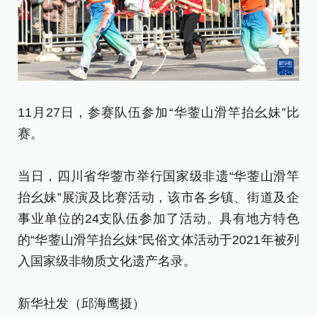
11月27日，参赛队伍参加“华蓥山滑竿抬幺妹”比
1
赛。
赛
当日，四川省华蓥市举行国家级非遗“华蓥山滑竿
当
抬幺妹”展演及比赛活动，该市各乡镇、街道及企
抬
事业单位的24支队伍参加了活动。具有地方特色
事
的“华蓥山滑竿抬幺妹”民俗文体活动于2021年被列
的
入国家级非物质文化遗产名录。
入
新华社发（邱海鹰摄）
新