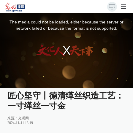
This
is
a
The media could not be loaded, either because the server or
modal
window.
network failed or because the format is not supported.
匠心坚守丨德清缂丝织造工艺：
一寸缂丝一寸金
来源：
光明网
2024-11-11 13:19