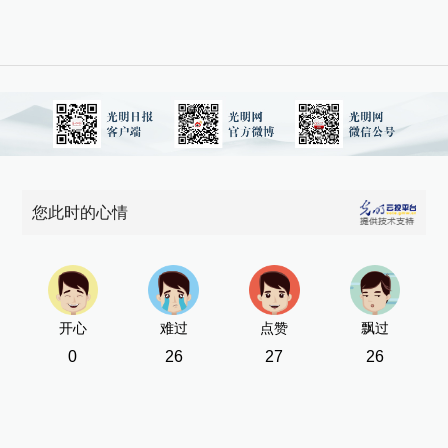
您此时的心情
开心
难过
点赞
飘过
0
26
27
26