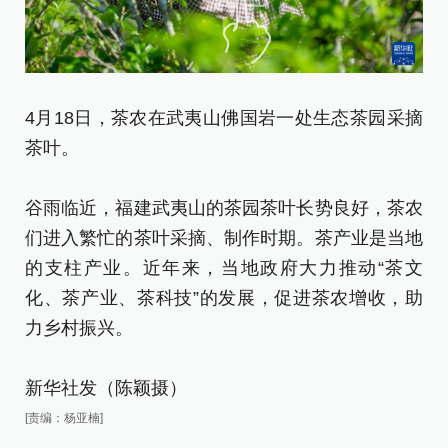
4月18日，茶农在武夷山佛国岩一处生态茶园采摘
4
茶叶。
摘
谷雨临近，福建武夷山的茶园茶叶长势良好，茶农
谷
们进入繁忙的茶叶采摘、制作时期。茶产业是当地
们
的支柱产业。近年来，当地政府大力推动“茶文
的
化、茶产业、茶科技”的发展，促进茶农增收，助
化
力乡村振兴。
力
新华社发（陈颖摄）
新
[责编：杨亚楠]
[责