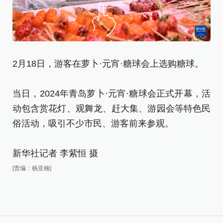
2月18日，游客在萝卜·元宵·糖球会上选购糖球。
2
球
当日，2024年青岛萝卜·元宵·糖球会正式开幕，活
动包含赏花灯、观舞龙、赶大集、游园会等特色民
当
俗活动，吸引不少市民、游客前来参观。
动
俗
新华社记者 李紫恒 摄
新
[责编：杨亚楠]
[责