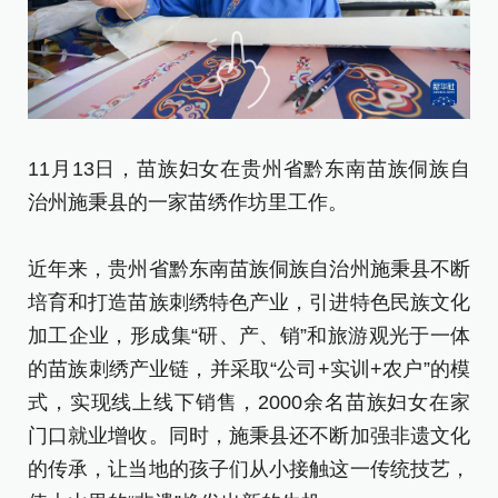
11月13日，苗族妇女在贵州省黔东南苗族侗族自
1
治州施秉县的一家苗绣作坊里工作。
治
近年来，贵州省黔东南苗族侗族自治州施秉县不断
近
培育和打造苗族刺绣特色产业，引进特色民族文化
培
加工企业，形成集“研、产、销”和旅游观光于一体
加
的苗族刺绣产业链，并采取“公司+实训+农户”的模
的
式，实现线上线下销售，2000余名苗族妇女在家
式
门口就业增收。同时，施秉县还不断加强非遗文化
门
的传承，让当地的孩子们从小接触这一传统技艺，
的