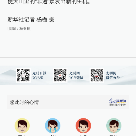
使大山里的“非遗”焕发出新的生机。
使
新华社记者 杨楹 摄
新
[责编：杨亚楠]
[责
您此时的心情