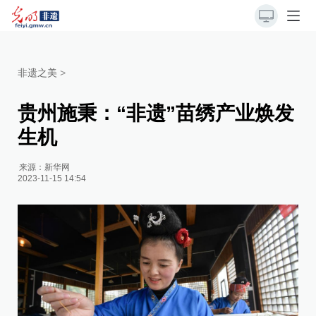
非遗之美
>
贵州施秉：“非遗”苗绣产业焕发
生机
来源：
新华网
2023-11-15 14:54