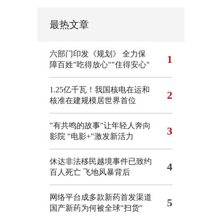
最热文章
六部门印发《规划》 全力保
1
障百姓"吃得放心""住得安心"
1.25亿千瓦！我国核电在运和
2
核准在建规模居世界首位
"有共鸣的故事"让年轻人奔向
3
影院
"电影+"激发新活力
休达非法移民越境事件已致约
4
百人死亡
飞地风暴背后
网络平台成多款新药首发渠道
5
国产新药为何被全球"扫货"