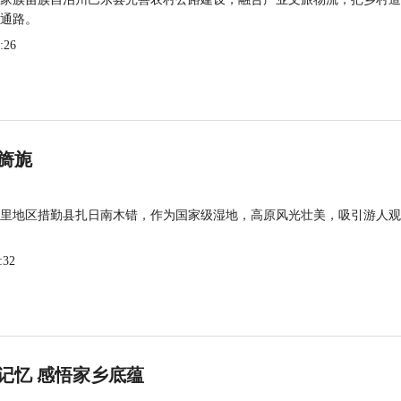
通路。
:26
旖旎
里地区措勤县扎日南木错，作为国家级湿地，高原风光壮美，吸引游人观
:32
记忆 感悟家乡底蕴