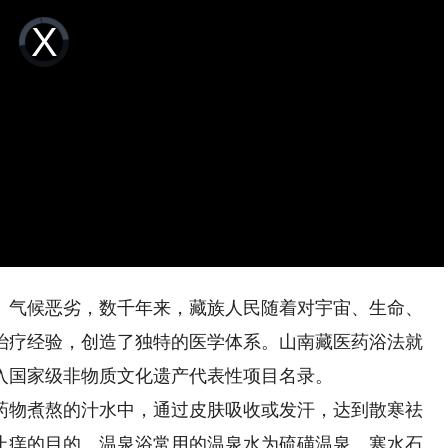
Video
Player
is
loading.
、气候恶劣，数千年来，藏族人民随着对宇宙、生命、
治疗经验，创造了独特的医学体系。山南藏医药浴法就
列入国家级非物质文化遗产代表性项目名录。
物煮熬的汁水中，通过皮肤吸收或发汗，达到散寒祛
止痒的目的。温泉浴常用的温泉水为硫磺温泉、寒水石