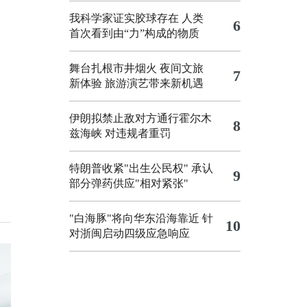
我科学家证实胶球存在 人类
6
首次看到由“力”构成的物质
舞台扎根市井烟火 夜间文旅
7
新体验
旅游演艺带来新机遇
伊朗拟禁止敌对方通行霍尔木
8
兹海峡 对违规者重罚
特朗普收紧"出生公民权"
承认
9
部分弹药供应"相对紧张"
"白海豚"将向华东沿海靠近
针
10
对浙闽启动四级应急响应