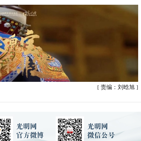
[
责编：刘晗旭
]