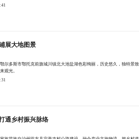
:41
铺展大地图景
鄂尔多斯市鄂托克前旗城川镇北大池盐湖色彩绚丽，历史悠久，独特景致
来观光。
:31
打通乡村振兴脉络
家族苗族自治州巴东县完善农村公路建设，融合产业文旅物流，把乡村道