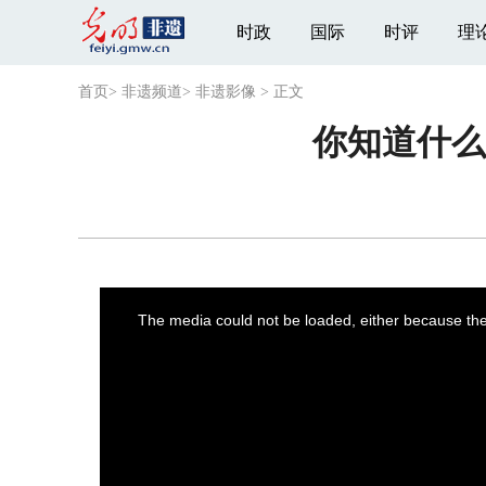
时政
国际
时评
理
首页
>
非遗频道
>
非遗影像
>
正文
你知道什么
This
is
a
The media could not be loaded, either because the 
modal
window.