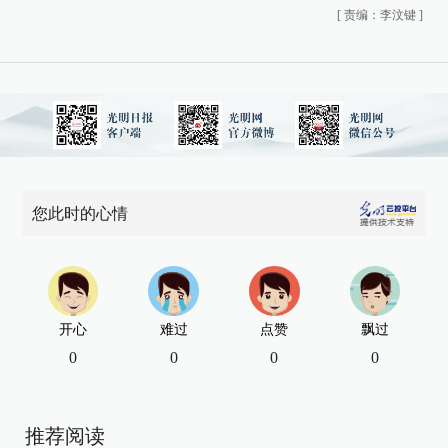
[
责编：李汶键
]
您此时的心情
开心
难过
点赞
飘过
0
0
0
0
推荐阅读