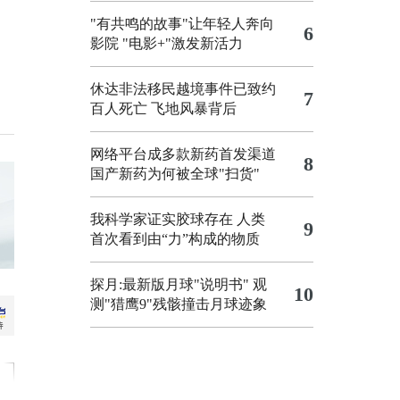
"有共鸣的故事"让年轻人奔向
6
影院
"电影+"激发新活力
休达非法移民越境事件已致约
7
百人死亡
飞地风暴背后
网络平台成多款新药首发渠道
8
国产新药为何被全球"扫货"
我科学家证实胶球存在 人类
9
首次看到由“力”构成的物质
探月:最新版月球"说明书"
观
10
测"猎鹰9"残骸撞击月球迹象