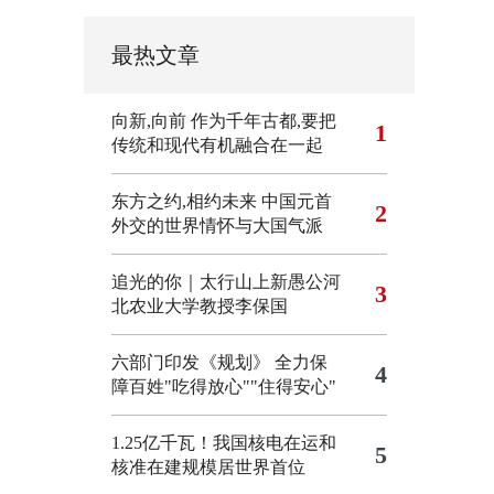
最热文章
向新,向前
作为千年古都,要把
1
传统和现代有机融合在一起
东方之约,相约未来 中国元首
2
外交的世界情怀与大国气派
追光的你｜太行山上新愚公河
3
北农业大学教授李保国
六部门印发《规划》 全力保
4
障百姓"吃得放心""住得安心"
1.25亿千瓦！我国核电在运和
5
核准在建规模居世界首位