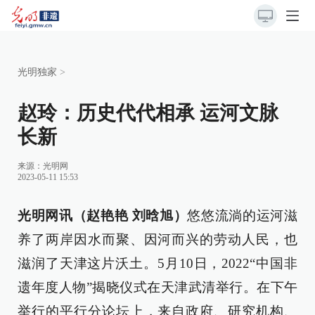
光明独家
>
赵玲：历史代代相承 运河文脉
长新
来源：
光明网
2023-05-11 15:53
光明网讯（赵艳艳 刘晗旭）
悠悠流淌的运河滋
养了两岸因水而聚、因河而兴的劳动人民，也
滋润了天津这片沃土。5月10日，2022“中国非
遗年度人物”揭晓仪式在天津武清举行。在下午
举行的平行分论坛上，来自政府、研究机构、