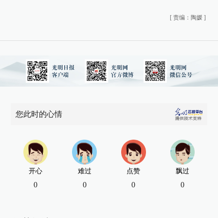
[
责编：陶媛
]
您此时的心情
开心
难过
点赞
飘过
0
0
0
0