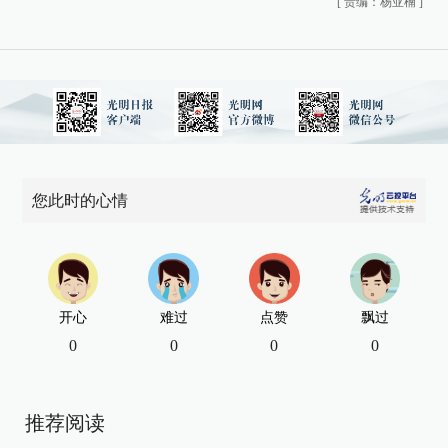
[
责编：杨亚楠
]
您此时的心情
开心
难过
点赞
飘过
0
0
0
0
推荐阅读