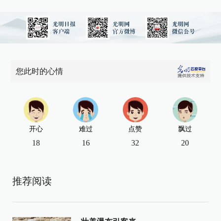
您此时的心情
开心
难过
点赞
飘过
18
16
32
20
推荐阅读