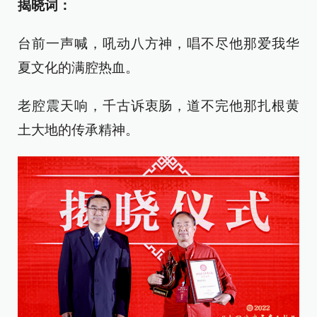
揭晓词：
台前一声喊，吼动八方神，唱不尽他那爱我华
夏文化的满腔热血。
老腔震天响，千古诉衷肠，道不完他那扎根黄
土大地的传承精神。