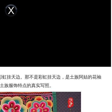
Video
Player
is
loading.
彩虹挂天边。那不是彩虹挂天边，是土族阿姑的花袖
是土族服饰特点的真实写照。