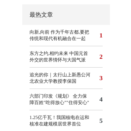
最热文章
向新,向前
作为千年古都,要把
1
传统和现代有机融合在一起
东方之约,相约未来 中国元首
2
外交的世界情怀与大国气派
追光的你｜太行山上新愚公河
3
北农业大学教授李保国
六部门印发《规划》 全力保
4
障百姓"吃得放心""住得安心"
1.25亿千瓦！我国核电在运和
5
核准在建规模居世界首位