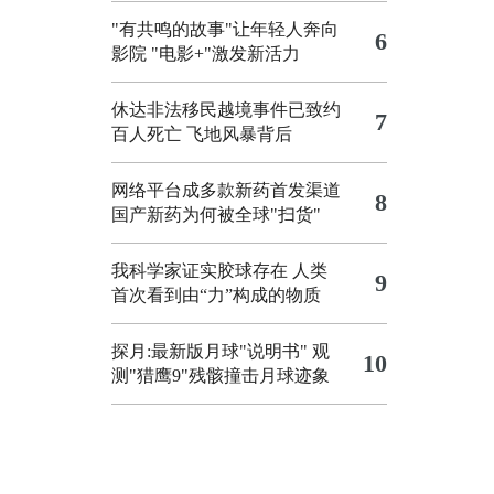
"有共鸣的故事"让年轻人奔向
6
影院
"电影+"激发新活力
休达非法移民越境事件已致约
7
百人死亡
飞地风暴背后
网络平台成多款新药首发渠道
8
国产新药为何被全球"扫货"
我科学家证实胶球存在 人类
9
首次看到由“力”构成的物质
探月:最新版月球"说明书"
观
10
测"猎鹰9"残骸撞击月球迹象