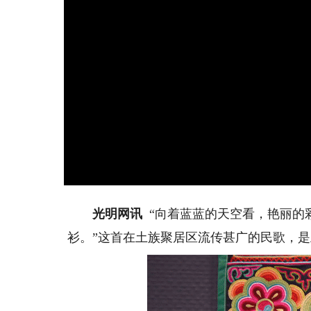
光明网讯
“向着蓝蓝的天空看，艳丽的
衫。”这首在土族聚居区流传甚广的民歌，