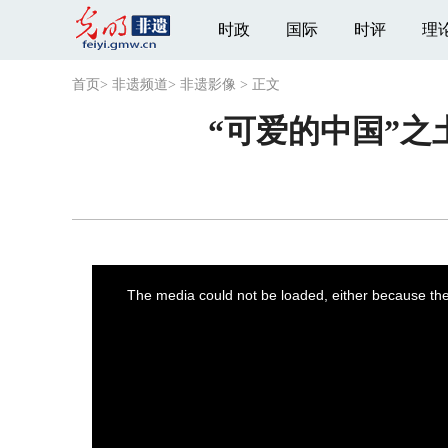
时政
国际
时评
理
首页
>
非遗频道
>
非遗影像
>
正文
“可爱的中国”之
This
is
a
The media could not be loaded, either because the 
modal
window.