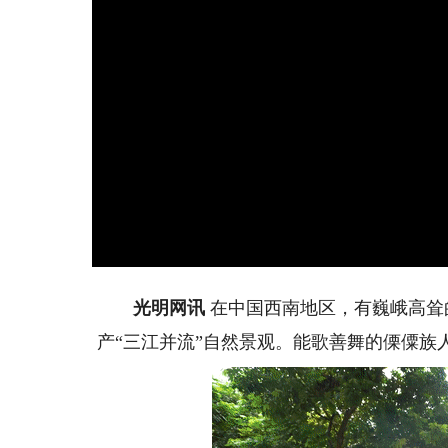
光明网讯
在中国西南地区，有巍峨高耸
产“三江并流”自然景观。能歌善舞的傈僳族