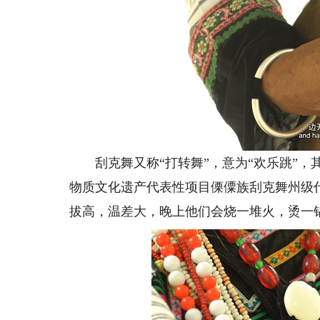
刮克舞又称“打转舞”，意为“欢乐跳”，
物质文化遗产代表性项目傈僳族刮克舞州级
拔高，温差大，晚上他们会烧一堆火，烫一