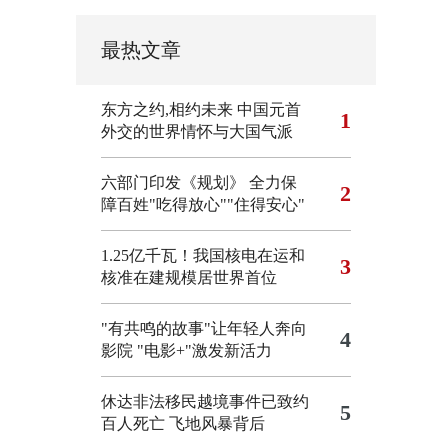
最热文章
东方之约,相约未来 中国元首
1
外交的世界情怀与大国气派
六部门印发《规划》 全力保
2
障百姓"吃得放心""住得安心"
1.25亿千瓦！我国核电在运和
3
核准在建规模居世界首位
"有共鸣的故事"让年轻人奔向
4
影院
"电影+"激发新活力
休达非法移民越境事件已致约
5
百人死亡
飞地风暴背后