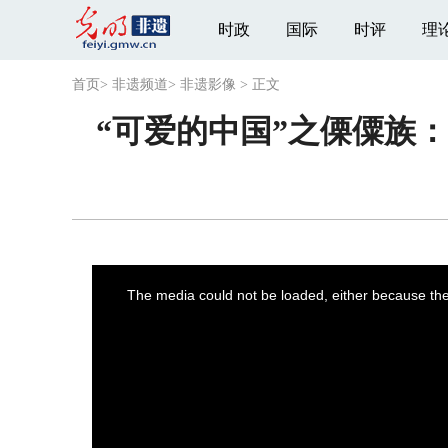
时政
国际
时评
理
首页
>
非遗频道
>
非遗影像
>
正文
“可爱的中国”之傈僳族
This
is
a
The media could not be loaded, either because the 
modal
window.