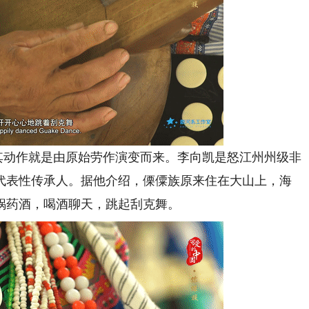
其动作就是由原始劳作演变而来。李向凯是怒江州州级非
代表性传承人。据他介绍，傈僳族原来住在大山上，海
锅药酒，喝酒聊天，跳起刮克舞。