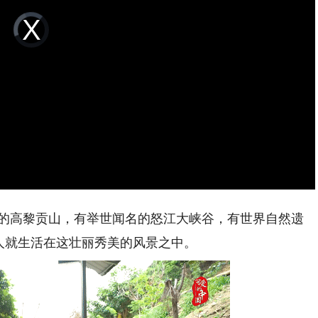
Video
Player
is
loading.
的高黎贡山，有举世闻名的怒江大峡谷，有世界自然遗
人就生活在这壮丽秀美的风景之中。