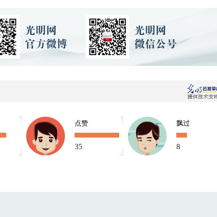
点赞
飘过
35
8