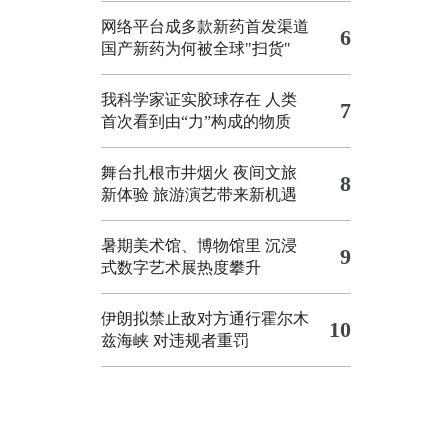
网络平台成多款新药首发渠道
6
国产新药为何被全球"扫货"
我科学家证实胶球存在 人类
7
首次看到由“力”构成的物质
舞台扎根市井烟火 夜间文旅
8
新体验
旅游演艺带来新机遇
暑期美术馆、博物馆里 沉浸
9
式数字艺术展热度攀升
伊朗拟禁止敌对方通行霍尔木
10
兹海峡 对违规者重罚