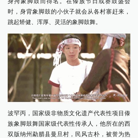
身挎象脚鼓而得名。在傣族节日或赛鼓盛会
时，身背象脚鼓的小伙子就会从各村寨赶来，
跳起矫健、浑厚、灵活的象脚鼓舞。
波罕丙，国家级非物质文化遗产代表性项目傣
族象脚鼓舞国家级代表性传承人，他所在的西
双版纳州勐腊县曼旦村，民风古朴，被誉为热