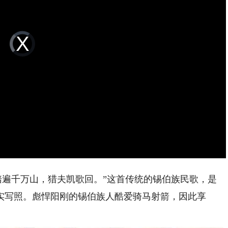
Video
Player
is
loading.
踏遍千万山，猎夫凯歌回。”这首传统的锡伯族民歌，是
实写照。彪悍阳刚的锡伯族人酷爱骑马射箭，因此享