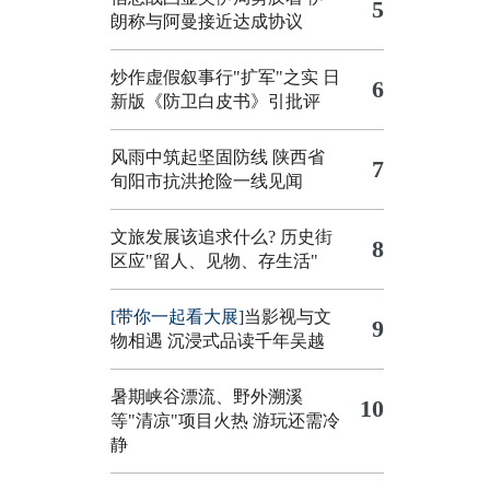
5
朗称与阿曼接近达成协议
炒作虚假叙事行"扩军"之实
日
6
新版《防卫白皮书》引批评
风雨中筑起坚固防线 陕西省
7
旬阳市抗洪抢险一线见闻
文旅发展该追求什么?
历史街
8
区应"留人、见物、存生活"
[带你一起看大展]
当影视与文
9
物相遇 沉浸式品读千年吴越
暑期峡谷漂流、野外溯溪
10
等"清凉"项目火热 游玩还需冷
静