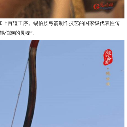
上百道工序。锡伯族弓箭制作技艺的国家级代表性传
锡伯族的灵魂”。