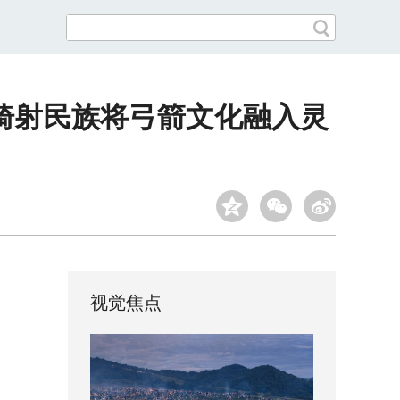
骑射民族将弓箭文化融入灵
视觉焦点