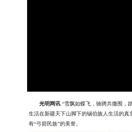
光明网讯
“雪飘如蝶飞，驰骋共撒围，
生活在新疆天下山脚下的锡伯族人生活的真
有“弓箭民族”的美誉。