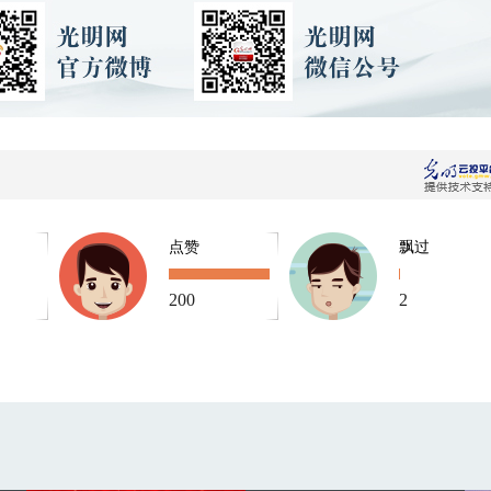
点赞
飘过
200
2