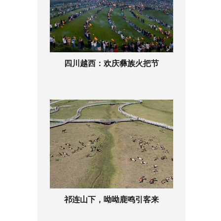
四川越西：欢庆彝族火把节
祁连山下，呦呦鹿鸣引客来