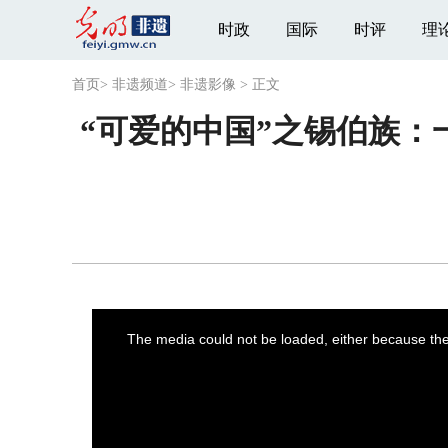
时政
国际
时评
理
首页
>
非遗频道
>
非遗影像
>
正文
“可爱的中国”之锡伯族
This
is
a
The media could not be loaded, either because the 
modal
window.