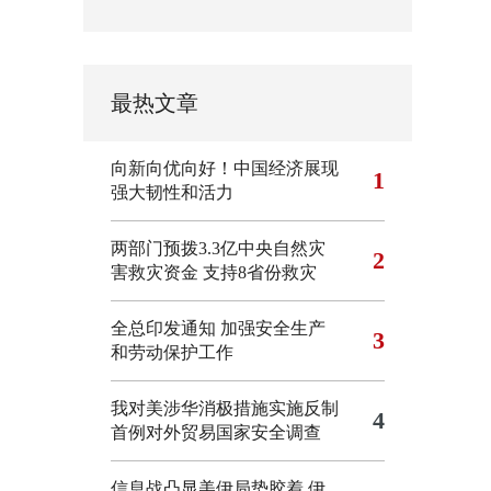
最热文章
向新向优向好！中国经济展现
1
强大韧性和活力
两部门预拨3.3亿中央自然灾
2
害救灾资金 支持8省份救灾
全总印发通知 加强安全生产
3
和劳动保护工作
我对美涉华消极措施实施反制
4
首例对外贸易国家安全调查
信息战凸显美伊局势胶着
伊