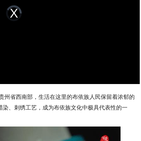
Video
Player
is
loading.
贵州省西南部，生活在这里的布依族人民保留着浓郁的
蜡染、刺绣工艺，成为布依族文化中极具代表性的一