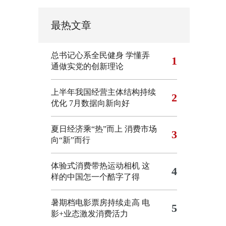
最热文章
总书记心系全民健身
学懂弄
1
通做实党的创新理论
上半年我国经营主体结构持续
2
优化
7月数据向新向好
夏日经济乘“热”而上 消费市场
3
向“新”而行
体验式消费带热运动相机
这
4
样的中国怎一个酷字了得
暑期档电影票房持续走高 电
5
影+业态激发消费活力