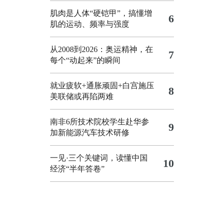
肌肉是人体“硬铠甲”，搞懂增
6
肌的运动、频率与强度
从2008到2026：奥运精神，在
7
每个“动起来”的瞬间
就业疲软+通胀顽固+白宫施压
8
美联储或再陷两难
南非6所技术院校学生赴华参
9
加新能源汽车技术研修
一见·三个关键词，读懂中国
10
经济“半年答卷”