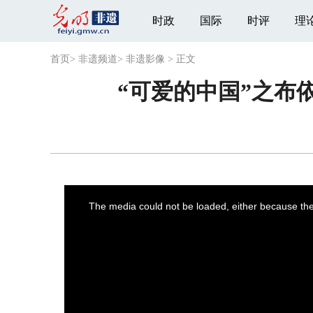
时政
国际
时评
理
首页
>
非遗频道
>
非遗影像
>
正文
“可爱的中国”之布
This
is
a
The media could not be loaded, either because the 
modal
window.