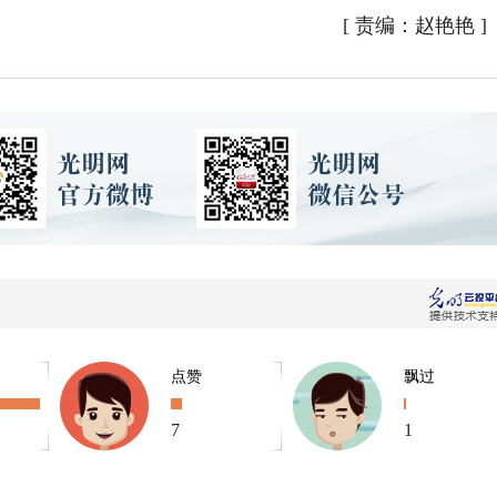
[
责编：赵艳艳
]
点赞
飘过
7
1