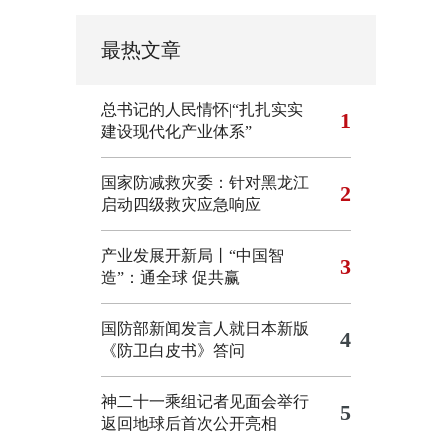
最热文章
总书记的人民情怀|“扎扎实实
1
建设现代化产业体系”
国家防减救灾委：针对黑龙江
2
启动四级救灾应急响应
产业发展开新局丨“中国智
3
造”：通全球 促共赢
国防部新闻发言人就日本新版
4
《防卫白皮书》答问
神二十一乘组记者见面会举行
5
返回地球后首次公开亮相