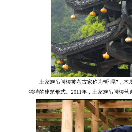
土家族吊脚楼被考古家称为“吼嘎”，木质
独特的建筑形式。2011年，土家族吊脚楼