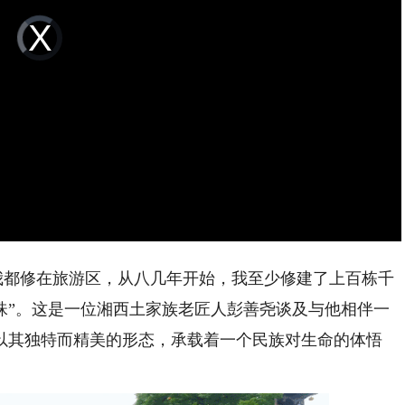
Video
Player
is
loading.
我都修在旅游区，从八几年开始，我至少修建了上百栋千
珠”。这是一位湘西土家族老匠人彭善尧谈及与他相伴一
以其独特而精美的形态，承载着一个民族对生命的体悟