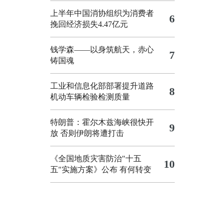
上半年中国消协组织为消费者
6
挽回经济损失4.47亿元
钱学森——以身筑航天，赤心
7
铸国魂
工业和信息化部部署提升道路
8
机动车辆检验检测质量
特朗普：霍尔木兹海峡很快开
9
放 否则伊朗将遭打击
《全国地质灾害防治"十五
10
五"实施方案》公布 有何转变