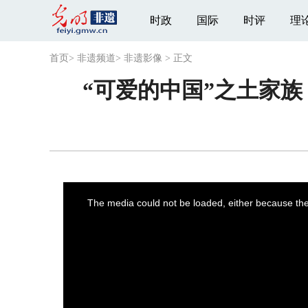
时政
国际
时评
理
首页
>
非遗频道
>
非遗影像
>
正文
“可爱的中国”之土家
This
is
a
The media could not be loaded, either because the 
modal
window.