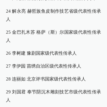
24 解永亮 赫哲族鱼皮制作技艺省级代表性传承
人
25 金巴扎木苏 格萨（斯）尔国家级代表性传承
人
26 李树建 豫剧国家级代表性传承人
27 李伊园 苗绣自治区级代表性传承人
28 连丽如 北京评书国家级代表性传承人
29 刘国君 奉节阴沉木雕刻技艺市级代表性传承
人