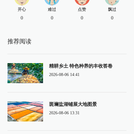
开心
难过
点赞
飘过
0
0
0
0
推荐阅读
精耕乡土 特色种养的丰收答卷
2026-08-06 14:41
斑斓盐湖铺展大地图景
2026-08-06 13:31