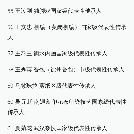
55 王汝刚 独脚戏国家级代表性传承人
56 王文忠 柳编（黄岗柳编）国家级代表性传承
人
57 王习三 衡水内画国家级代表性传承人
58 王秀英 香包（徐州香包）市级代表性传承人
59 乌敦珠拉 剪纸区级代表性传承人
60 吴元新 南通蓝印花布印染技艺国家级代表性
传承人
61 夏菊花 武汉杂技国家级代表性传承人