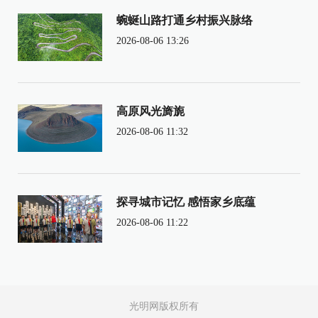
蜿蜒山路打通乡村振兴脉络
2026-08-06 13:26
高原风光旖旎
2026-08-06 11:32
探寻城市记忆 感悟家乡底蕴
2026-08-06 11:22
光明网版权所有