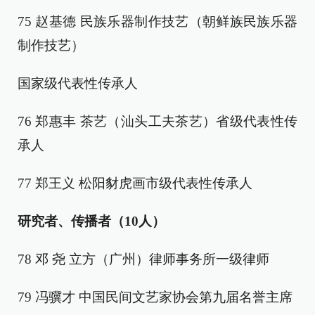
75 赵基德 民族乐器制作技艺（朝鲜族民族乐器
制作技艺）
国家级代表性传承人
76 郑惠丰 茶艺（汕头工夫茶艺）省级代表性传
承人
77 郑王义 松阳豺虎画市级代表性传承人
研究者、传播者（10人）
78 邓 尧 立方（广州）律师事务所一级律师
79 冯骥才 中国民间文艺家协会第九届名誉主席