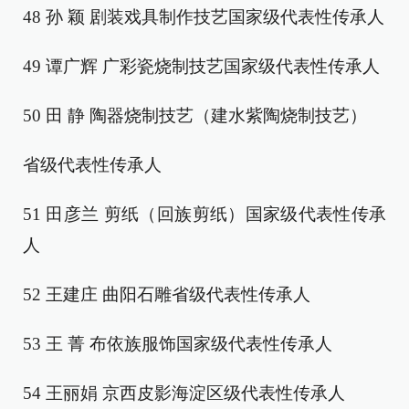
48 孙 颖 剧装戏具制作技艺国家级代表性传承人
49 谭广辉 广彩瓷烧制技艺国家级代表性传承人
50 田 静 陶器烧制技艺（建水紫陶烧制技艺）
省级代表性传承人
51 田彦兰 剪纸（回族剪纸）国家级代表性传承
人
52 王建庄 曲阳石雕省级代表性传承人
53 王 菁 布依族服饰国家级代表性传承人
54 王丽娟 京西皮影海淀区级代表性传承人