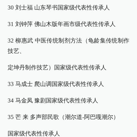
30 刘士福 山东琴书国家级代表性传承人
31 刘钟萍 佛山木版年画市级代表性传承人
32 柳惠武 中医传统制剂方法（龟龄集传统制作
技艺、
定坤丹制作技艺）国家级代表性传承人
33 马成士 爬山调国家级代表性传承人
34 马金凤 豫剧国家级代表性传承人
35 芒 来 多声部民歌（潮尔道-阿巴嘎潮尔）
国家级代表性传承人