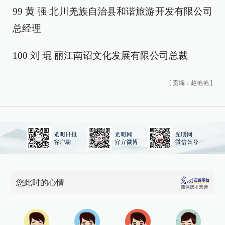
99 黄 强 北川羌族自治县和谐旅游开发有限公司
总经理
100 刘 琨 丽江南诏文化发展有限公司总裁
[
责编：赵艳艳
]
您此时的心情