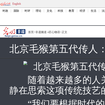
English
时政
国际
时评
理论
文化
科技
教育
经济
生活
法
首页
>
非遗频道
»
匠心物语
>
正文
北京毛猴第五代传人：
随着越来越多的人关
静在思索这项传统技艺
“我们要根据时代的