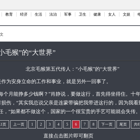
教育
经济
生活
法治
军事
卫生
健康
女人
文娱
文
小毛猴”的“大世界”
作为安身立命的工作和事业，就是另外一回事了。
个月能挣多少钱啊？”肖静说，要做这行，首先得坐得住。十年
有损伤，“其实我总说父亲是连蒙带骗把我带进这行的，因为我看
任，“如果都不做这个，国家的一个很宝贵的手艺可能就会失传。
1页
上一页
1
2
3
4
5
6
7
8
下一页
尾页
共8
直接点击图片即可翻页