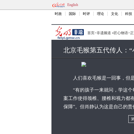
English
时政
国际
时评
理论
文化
科技
首页
>
非遗频道
»
匠心物语
>
正
北京毛猴第五代传人：“
人们喜欢毛猴是一回事，但是
“有的孩子一来就问，学这个每
案工作使得颈椎、腰椎和视力都
保障”。但肖静认为这是自己的责
第