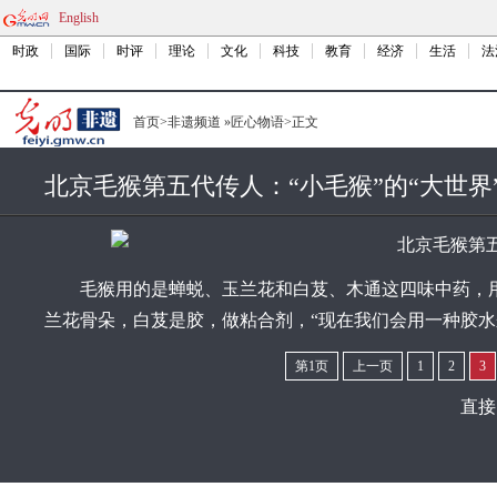
English
时政
国际
时评
理论
文化
科技
教育
经济
生活
法
首页
>
非遗频道
»
匠心物语
>
正文
北京毛猴第五代传人：“小毛猴”的“大世界
毛猴用的是蝉蜕、玉兰花和白芨、木通这四味中药，用
兰花骨朵，白芨是胶，做粘合剂，“现在我们会用一种胶水
第1页
上一页
1
2
3
直接